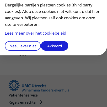
Dergelijke partijen plaatsen cookies (third party
cookies). Als u deze cookies niet wilt kunt u dat hier
T
Tetralogie van Fallot (TOF)
aangeven. Wij plaatsen zelf ook cookies om onze
Transpositie van de grote vaten (TGA)
site te verbeteren.
Lees meer over het cookiebeleid
V
Ventrikel septum defect (VSD)
Nee, liever niet
Akkoord
Ventrikelseptumdefect (VSD)
VSD
Patiëntenservice
Regels en rechten