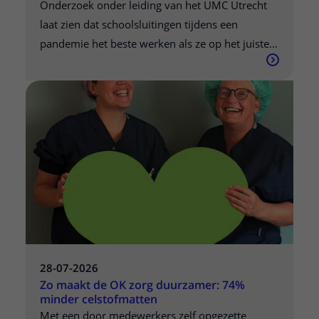
Onderzoek onder leiding van het UMC Utrecht
laat zien dat schoolsluitingen tijdens een
pandemie het beste werken als ze op het juiste
moment worden ingezet. Welke scholen het
meeste effect heeft om tijdelijk te sluiten, hangt
af van welke leeftijdsgroepen het virus op dat
moment het meest verspreiden. De resultaten,
gepubliceerd in Nature Communications,
kunnen overheden helpen om tijdens een
pandemie betere keuzes te maken.
28-07-2026
Zo maakt de OK zorg duurzamer: 74%
minder celstofmatten
Met een door medewerkers zelf opgezette