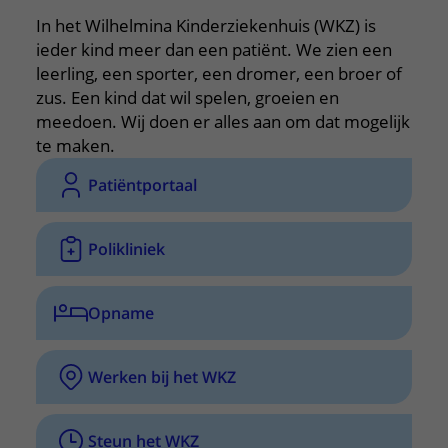
Verpleegafdelingen
Ik ben zwanger of net bevallen
De organisatie
Parkeren
In het Wilhelmina Kinderziekenhuis (WKZ) is
Research
Centra
Onze poliklinieken
ieder kind meer dan een patiënt. We zien een
Werken in het WKZ
Virtuele plattegrond
leerling, een sporter, een dromer, een broer of
Werken bij het WKZ
Zorgverleners
Onze verpleegafdelingen
Onze Foundation
zus. Een kind dat wil spelen, groeien en
Steun het WKZ
Onze faciliteiten
meedoen. Wij doen er alles aan om dat mogelijk
te maken.
Ondersteuning en begeleiding
Patiëntportaal
Samen met kinderen en ouders
Ervaringen van patiënten
Polikliniek
Regels en rechten
Zorgkosten
Opname
Wachttijden
Betere zorg door onderzoek
Werken bij het WKZ
Steun het WKZ