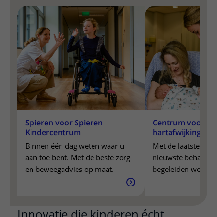
Spieren voor Spieren Kindercentrum
Binnen één dag weten waar u aan toe bent. Met de beste
Centrum voor aangeboren hartafwijkingen
Met de laatste kennis en de nieuwste behandelingen begele
Het Geboortecentrum
Zorg rond zwangerschap en geboorte, met een team dat a
Spieren voor Spieren
Centrum voor aa
Kindercentrum
hartafwijkingen
Binnen één dag weten waar u
Met de laatste kenn
aan toe bent. Met de beste zorg
nieuwste behandel
en beweegadvies op maat.
begeleiden we u, u
hele gezin. Bij elke
leven.
Innovatie die kinderen écht