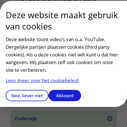
verder helpt
Deze website maakt gebruik
Als academisch kinderziekenhuis werken we
van cookies
aan zorg, onderzoek, onderwijs en innovatie die
direct bijdragen aan betere behandelingen. We
Deze website toont video’s van o.a. YouTube.
gebruiken de kennis en netwerken op het
Dergelijke partijen plaatsen cookies (third party
Utrecht Science Park, waaronder de Universiteit
cookies). Als u deze cookies niet wilt kunt u dat hier
Utrecht, en partners daarbuiten — regionaal,
aangeven. Wij plaatsen zelf ook cookies om onze
nationaal en internationaal. Zo verbeteren we
stap voor stap de zorg voor kinderen, nu én in
site te verbeteren.
de toekomst.
Lees meer over het cookiebeleid
Nee, liever niet
Akkoord
Onderzoek
Onderwijs