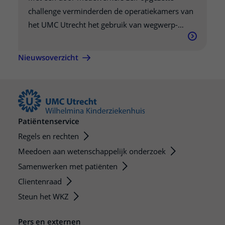
challenge verminderden de operatiekamers van
het UMC Utrecht het gebruik van wegwerp-
celstofmatten met ruim 74 procent. Wat begon
als een wedstrijd tussen twee OK-complexen,
Nieuwsoverzicht
groeide uit tot een blijvende verandering in de
manier waarop collega's naar duurzame zorg
kijken.
Patiëntenservice
Regels en rechten
Meedoen aan wetenschappelijk onderzoek
Samenwerken met patiënten
Clientenraad
Steun het WKZ
Pers en externen