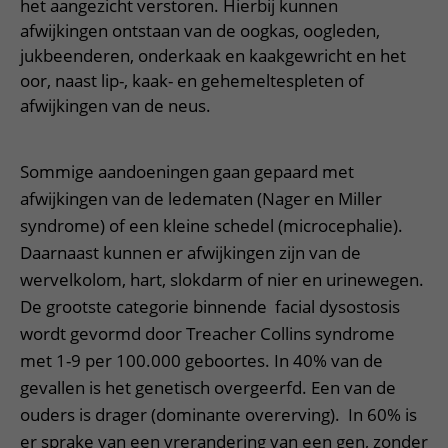
Verpleegafdelingen
het aangezicht verstoren. Hierbij kunnen
Ik ben zwanger of net bevallen
De organisatie
Parkeren
afwijkingen ontstaan van de oogkas, oogleden,
Research
Centra
Onze poliklinieken
Werken in het WKZ
jukbeenderen, onderkaak en kaakgewricht en het
Virtuele plattegrond
Werken bij het WKZ
Zorgverleners
oor, naast lip-, kaak- en gehemeltespleten of
Onze verpleegafdelingen
Onze Foundation
afwijkingen van de neus.
Steun het WKZ
Onze faciliteiten
Ondersteuning en begeleiding
Sommige aandoeningen gaan gepaard met
Samen met kinderen en ouders
afwijkingen van de ledematen (Nager en Miller
syndrome) of een kleine schedel (microcephalie).
Ervaringen van patiënten
Daarnaast kunnen er afwijkingen zijn van de
Regels en rechten
wervelkolom, hart, slokdarm of nier en urinewegen.
Zorgkosten
De grootste categorie binnende facial dysostosis
wordt gevormd door Treacher Collins syndrome
Wachttijden
met 1-9 per 100.000 geboortes. In 40% van de
Betere zorg door onderzoek
gevallen is het genetisch overgeerfd. Een van de
ouders is drager (dominante overerving). In 60% is
er sprake van een vrerandering van een gen, zonder