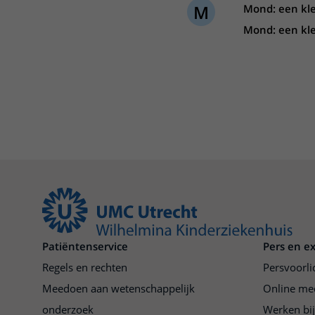
M
Mond: een kle
Centra
Onze poliklinieken
Bet
Mond: een kle
Zorgverleners
Onze verpleegafdelingen
Onze faciliteiten
Patiëntenservice
Pers en e
Regels en rechten
Persvoorli
Meedoen aan wetenschappelijk
Online me
onderzoek
Werken bi