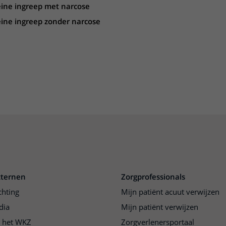
ine ingreep met narcose
ere zorg door onderzoek
ine ingreep zonder narcose
xternen
Zorgprofessionals
chting
Mijn patiënt acuut verwijzen
dia
Mijn patiënt verwijzen
j het WKZ
Zorgverlenersportaal