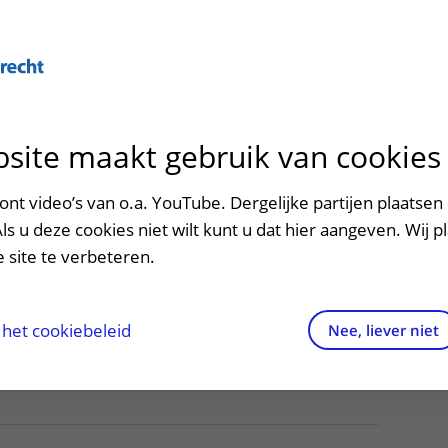
site maakt gebruik van cookies
ontact en route
ersteuning en begeleiding
poed
nt video’s van o.a. YouTube. Dergelijke partijen plaatsen 
lingen
Als u deze cookies niet wilt kunt u dat hier aangeven. Wij p
men met kinderen en ouders
dres en route
 site te verbeteren.
aringen van patiënten
arkeren
els en rechten
irtuele plattegrond
het cookiebeleid
Nee, liever niet
rgkosten
httijden