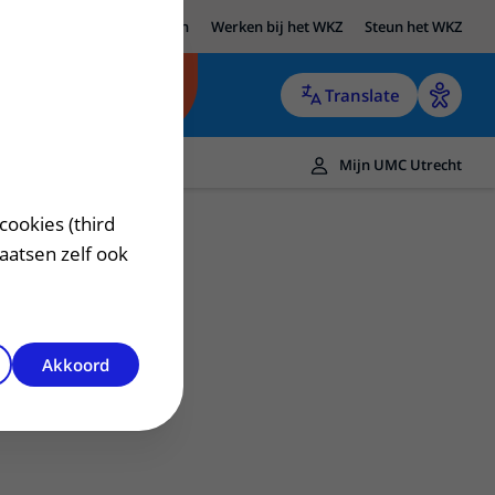
UMC Utrecht
Research
Werken bij het WKZ
Steun het WKZ
Translate
Mijn UMC Utrecht
cookies (third
laatsen zelf ook
Akkoord