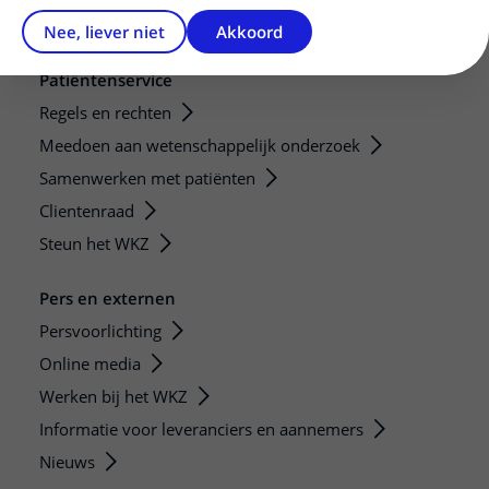
Nee, liever niet
Akkoord
Patiëntenservice
Regels en rechten
Meedoen aan wetenschappelijk onderzoek
Samenwerken met patiënten
Clientenraad
Steun het WKZ
Pers en externen
Persvoorlichting
Online media
Werken bij het WKZ
Informatie voor leveranciers en aannemers
Nieuws