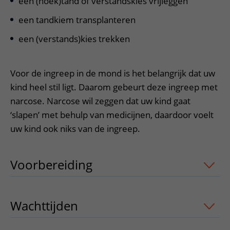
een (hoek)tand of verstandskies vrijleggen
Verpleegafdelingen
Ik ben zwanger of net bevallen
De organisatie
Parkeren
Research
een tandkiem transplanteren
Centra
Onze poliklinieken
Werken in het WKZ
Virtuele plattegrond
een (verstands)kies trekken
Werken bij het WKZ
Zorgverleners
Onze verpleegafdelingen
Onze Foundation
Steun het WKZ
Onze faciliteiten
Voor de ingreep in de mond is het belangrijk dat uw
Ondersteuning en begeleiding
kind heel stil ligt. Daarom gebeurt deze ingreep met
Samen met kinderen en ouders
narcose. Narcose wil zeggen dat uw kind gaat
‘slapen’ met behulp van medicijnen, daardoor voelt
Ervaringen van patiënten
uw kind ook niks van de ingreep.
Regels en rechten
Zorgkosten
Voorbereiding
uitklapper, klik om te 
Wachttijden
Betere zorg door onderzoek
Wachttijden
uitklapper, klik om te ope