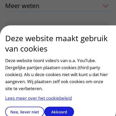
Meer weten
uitklapper, klik om te ope
Heeft deze informatie u geholpen?
Deze website maakt gebruik
Ja
Nee
van cookies
Deze website toont video’s van o.a. YouTube.
Dergelijke partijen plaatsen cookies (third party
cookies). Als u deze cookies niet wilt kunt u dat hier
aangeven. Wij plaatsen zelf ook cookies om onze
site te verbeteren.
Lees meer over het cookiebeleid
Patiëntenservice
Nee, liever niet
Akkoord