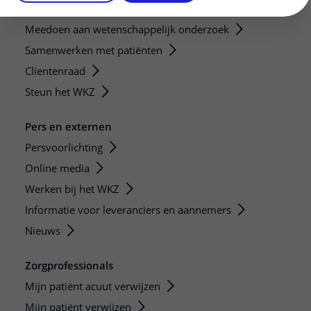
Regels en rechten
Meedoen aan wetenschappelijk onderzoek
Samenwerken met patiënten
Clientenraad
Steun het WKZ
Pers en externen
Persvoorlichting
Online media
Werken bij het WKZ
Informatie voor leveranciers en aannemers
Nieuws
Zorgprofessionals
Mijn patiënt acuut verwijzen
Mijn patiënt verwijzen