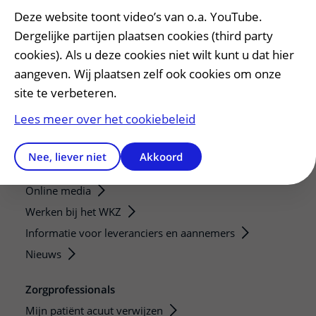
Patiëntenservice
Deze website toont video’s van o.a. YouTube.
Regels en rechten
Dergelijke partijen plaatsen cookies (third party
Meedoen aan wetenschappelijk onderzoek
cookies). Als u deze cookies niet wilt kunt u dat hier
Samenwerken met patiënten
aangeven. Wij plaatsen zelf ook cookies om onze
site te verbeteren.
Clientenraad
Steun het WKZ
Lees meer over het cookiebeleid
Pers en externen
Nee, liever niet
Akkoord
Persvoorlichting
Online media
Werken bij het WKZ
Informatie voor leveranciers en aannemers
Nieuws
Zorgprofessionals
Mijn patiënt acuut verwijzen