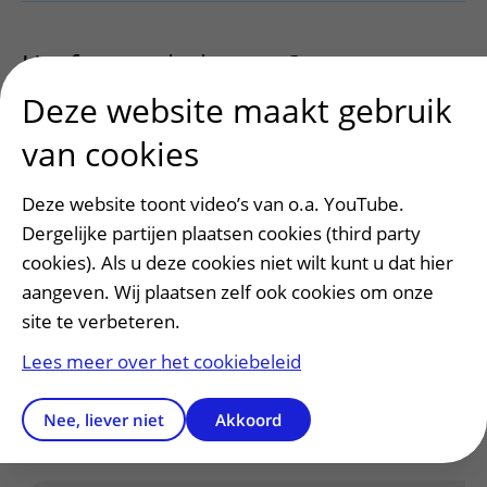
Heeft u een hulpvraag?
uitklapper, kli
Deze website maakt gebruik
van cookies
Spreekuur Psychosociale zorg
uitklapp
Deze website toont video’s van o.a. YouTube.
Spel en ontspanning
uitklapper, klik 
Dergelijke partijen plaatsen cookies (third party
cookies). Als u deze cookies niet wilt kunt u dat hier
aangeven. Wij plaatsen zelf ook cookies om onze
Video Interactie Begeleiding
uitklapper
site te verbeteren.
Lees meer over het cookiebeleid
Meer informatie
uitklapper, klik om te
Nee, liever niet
Akkoord