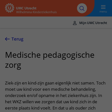
Naar hoofdinhoud
UMC
Werken bij het
Steun het
Research
Utrecht
WKZ
WKZ
menu
Mijn UMC Utrecht
Translate
UMC Utrecht
Terug
Home
Medische pedagogische
Onze zorg
zorg
Ziektebeelden
Voor patiënten
Onderzoeken
Ik heb een afspraak op de polikliniek
Over het WKZ
Ziek-zijn en kind-zijn gaan eigenlijk niet samen. Toch
Behandelingen
Uw kind voorbereiden
moet uw kind voor een medische behandeling,
Over ons
Contact en route
Specialismen
onderzoek en/of opname in het ziekenhuis zijn. In
Mijn kind heeft een (dag)opname
Samenwerking
Spoed
het WKZ willen we zorgen dat uw kind zich in de
Meer UMC Utrecht
Poliklinieken
Mijn kind ligt op de IC
Historie WKZ
eerste plaats kind voelt. En dat u als ouder zich
Adres en route
UMC Utrecht