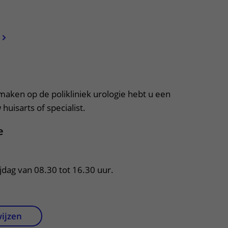
apper, klik om te openen
 maken op de polikliniek urologie hebt u een
huisarts of specialist.
e
jdag van 08.30 tot 16.30 uur.
wijzen