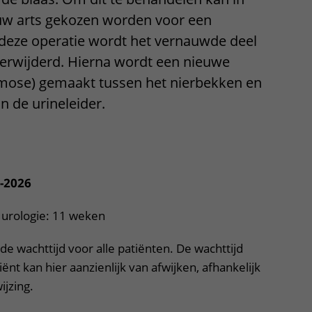
ere zorg door onderzoek
w arts gekozen worden voor een
 deze operatie wordt het vernauwde deel
verwijderd. Hierna wordt een nieuwe
omose) gemaakt tussen het nierbekken en
n de urineleider.
uitklapper, klik om te openen
6-2026
k urologie: 11 weken
de wachttijd voor alle patiënten. De wachttijd
ënt kan hier aanzienlijk van afwijken, afhankelijk
ijzing.