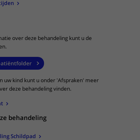
tijden
itklapper, klik om te openen
matie over deze behandeling kunt u de
en.
patiëntfolder
an uw kind kunt u onder 'Afspraken' meer
over deze behandeling vinden.
ht
eze behandeling
ling Schildpad