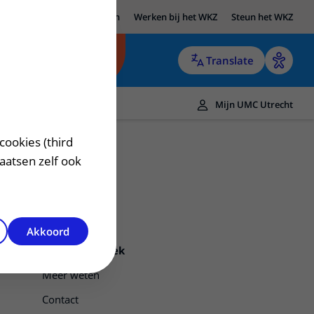
UMC Utrecht
Research
Werken bij het WKZ
Steun het WKZ
Translate
Mijn UMC Utrecht
cookies (third
laatsen zelf ook
Akkoord
Pyelumplastiek
Meer weten
Contact