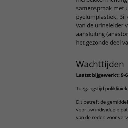
Centra
Onze poliklinieken
Bet
samenspraak met u
pyelumplastiek. Bij
Zorgverleners
Onze verpleegafdelingen
van de urineleider 
aansluiting (anast
Onze faciliteiten
het gezonde deel va
Wachttijden
Laatst bijgewerkt: 9-
Toegangstijd poliklinie
Dit betreft de gemiddel
voor uw individuele pati
van de reden voor verw