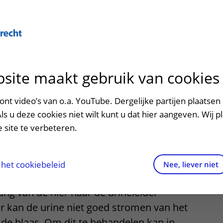
site maakt gebruik van cookies
ontact en route
ersteuning en begeleiding
poed
nt video’s van o.a. YouTube. Dergelijke partijen plaatsen 
lastiek
Als u deze cookies niet wilt kunt u dat hier aangeven. Wij p
men met kinderen en ouders
dres en route
 site te verbeteren.
aringen van patiënten
arkeren
els en rechten
irtuele plattegrond
het cookiebeleid
Nee, liever niet
n
UPJ stenose
vastgesteld. Bij een UPJ
rgkosten
ang van de nier naar de urineleider
 kan de urine niet goed stromen van het
httijden
 de blaas. Om dit te behandelen kan in