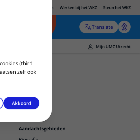
UMC Utrecht
Research
Werken bij het WKZ
Steun het WKZ
Translate
Mijn UMC Utrecht
cookies (third
laatsen zelf ook
Akkoord
Contact
Aandachtsgebieden
Biografie