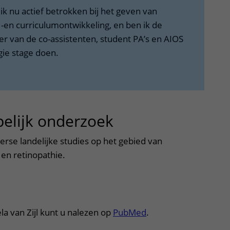
ik nu actief betrokken bij het geven van
 -en curriculumontwikkeling, en ben ik de
er van de co-assistenten, student PA’s en AIOS
gie stage doen.
elijk onderzoek
uitklapper, klik
verse landelijke studies op het gebied van
 en retinopathie.
tklapper, klik om te openen
la van Zijl kunt u nalezen op
PubMed
.