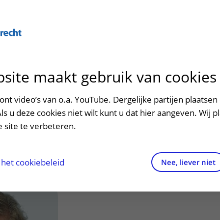
site maakt gebruik van cookies
ontact en route
ersteuning en begeleiding
poed
nt video’s van o.a. YouTube. Dergelijke partijen plaatsen 
C.M. (Angela) van
Als u deze cookies niet wilt kunt u dat hier aangeven. Wij p
men met kinderen en ouders
dres en route
 site te verbeteren.
aringen van patiënten
arkeren
els en rechten
irtuele plattegrond
het cookiebeleid
Nee, liever niet
rgkosten
httijden