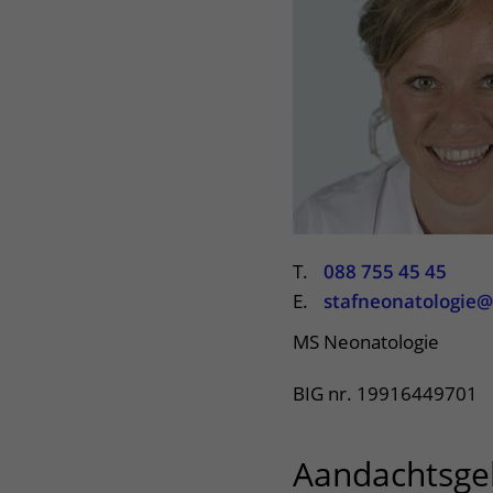
Centra
Onze poliklinieken
Bet
Zorgverleners
Onze verpleegafdelingen
Onze faciliteiten
T.
088 755 45 45
E.
stafneonatologie@
MS Neonatologie
BIG nr. 19916449701
Aandachtsge