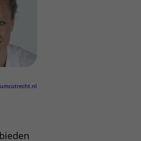
ere zorg door onderzoek
umcutrecht.nl
bieden
uitklapper, klik om te op