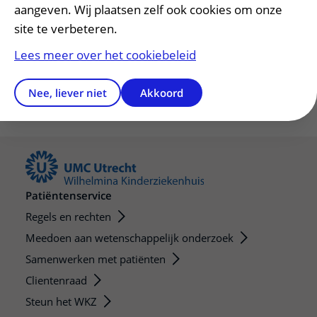
Ja
Nee
aangeven. Wij plaatsen zelf ook cookies om onze
site te verbeteren.
Lees meer over het cookiebeleid
Nee, liever niet
Akkoord
Patiëntenservice
Regels en rechten
Meedoen aan wetenschappelijk onderzoek
Samenwerken met patiënten
Clientenraad
Steun het WKZ