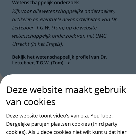
Wetenschappelijk onderzoek
Kijk voor alle wetenschappelijke onderzoeken,
artikelen en eventuele nevenactiviteiten van Dr.
Letteboer, T.G.W. (Tom) op de website
wetenschappelijk onderzoek van het UMC
Utrecht (in het Engels).
Bekijk het wetenschappelijk profiel van Dr.
Letteboer, T.G.W. (Tom)
Deze website maakt gebruik
Aandachtsgebieden
uitklapper, klik o
van cookies
Deze website toont video’s van o.a. YouTube.
Dergelijke partijen plaatsen cookies (third party
Heeft deze informatie u geholpen?
cookies). Als u deze cookies niet wilt kunt u dat hier