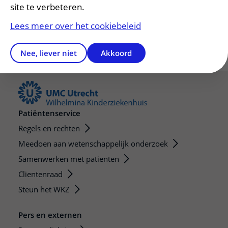
site te verbeteren.
Lees meer over het cookiebeleid
Nee, liever niet
Akkoord
Patiëntenservice
Regels en rechten
Meedoen aan wetenschappelijk onderzoek
Samenwerken met patiënten
Clientenraad
Steun het WKZ
Pers en externen