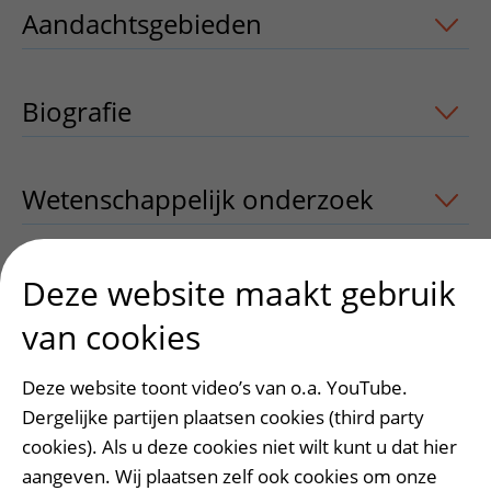
Aandachtsgebieden
uitklapper, klik o
Biografie
Wetenschappelijk onderzoek
uitklappe
Publicaties
uitklapper, klik om te open
Deze website maakt gebruik
van cookies
Deze website toont video’s van o.a. YouTube.
Heeft deze informatie u geholpen?
Dergelijke partijen plaatsen cookies (third party
Ja
Nee
cookies). Als u deze cookies niet wilt kunt u dat hier
aangeven. Wij plaatsen zelf ook cookies om onze