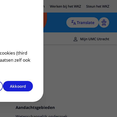
UMC Utrecht
Research
Werken bij het WKZ
Steun het WKZ
Translate
Mijn UMC Utrecht
cookies (third
laatsen zelf ook
Akkoord
Contact
Aandachtsgebieden
Wetenschappelijk onderzoek