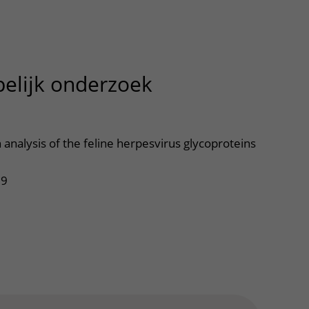
elijk onderzoek
uitklapper, klik
n analysis of the feline herpesvirus glycoproteins
99
tklapper, klik om te openen