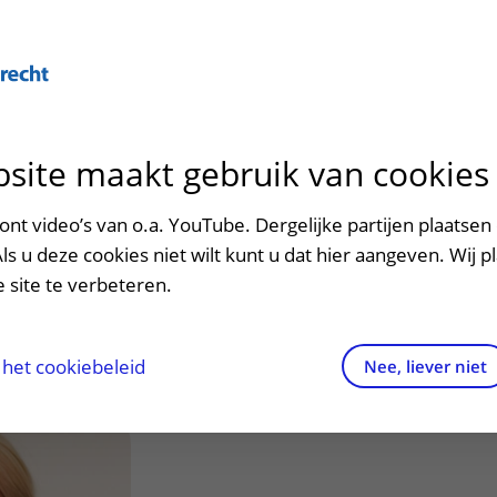
site maakt gebruik van cookies
ontact en route
ersteuning en begeleiding
poed
nt video’s van o.a. YouTube. Dergelijke partijen plaatsen 
.D.F. (Jolanda) de
Als u deze cookies niet wilt kunt u dat hier aangeven. Wij p
men met kinderen en ouders
dres en route
 site te verbeteren.
aringen van patiënten
arkeren
robioloog
els en rechten
irtuele plattegrond
het cookiebeleid
Nee, liever niet
rgkosten
httijden