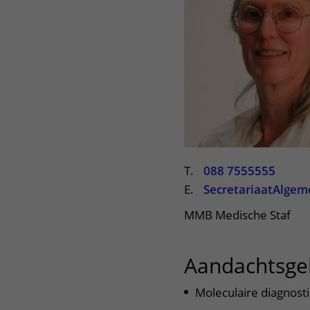
Centra
Onze poliklinieken
Bet
Zorgverleners
Onze verpleegafdelingen
Onze faciliteiten
T.
088 7555555
E.
SecretariaatAlg
MMB Medische Staf
Aandachtsge
Moleculaire diagnost