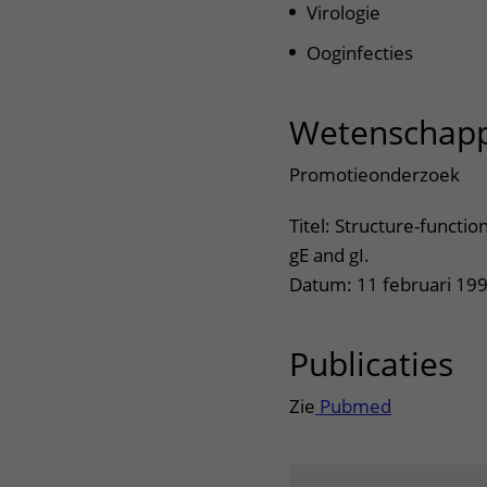
Virologie
Ooginfecties
Wetenschapp
Promotieonderzoek
Titel: Structure-functio
gE and gI.
Datum: 11 februari 19
Publicaties
ui
Zie
Pubmed