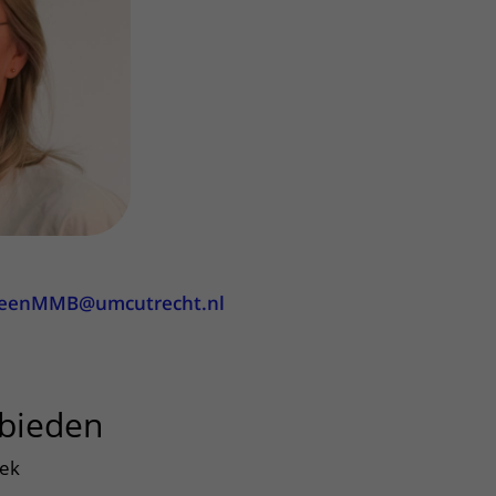
ere zorg door onderzoek
emeenMMB@umcutrecht.nl
bieden
uitklapper, klik om te op
iek