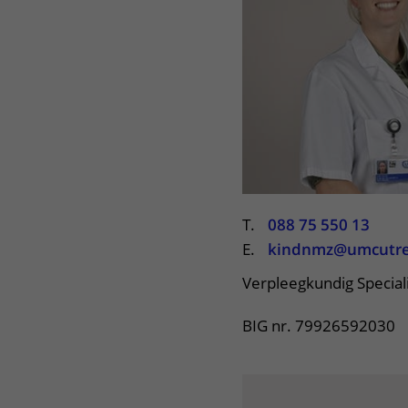
Centra
Onze poliklinieken
Bet
Zorgverleners
Onze verpleegafdelingen
Onze faciliteiten
T.
088 75 550 13
E.
kindnmz@umcutre
Verpleegkundig Special
BIG nr. 79926592030