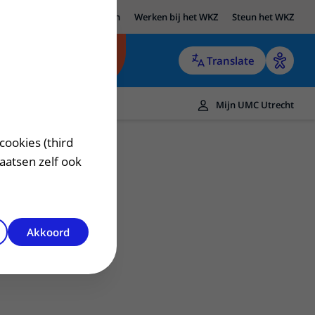
UMC Utrecht
Research
Werken bij het WKZ
Steun het WKZ
Translate
Mijn UMC Utrecht
cookies (third
laatsen zelf ook
Akkoord
Contact