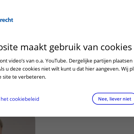
site maakt gebruik van cookies
ontact en route
ersteuning en begeleiding
poed
nt video’s van o.a. YouTube. Dergelijke partijen plaatsen 
Kim) van
Als u deze cookies niet wilt kunt u dat hier aangeven. Wij p
men met kinderen en ouders
dres en route
 site te verbeteren.
aringen van patiënten
arkeren
t i.o.
els en rechten
irtuele plattegrond
het cookiebeleid
Nee, liever niet
rgkosten
httijden