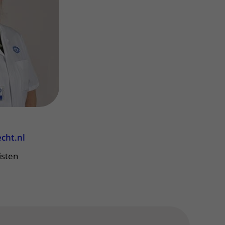
ere zorg door onderzoek
cht.nl
isten