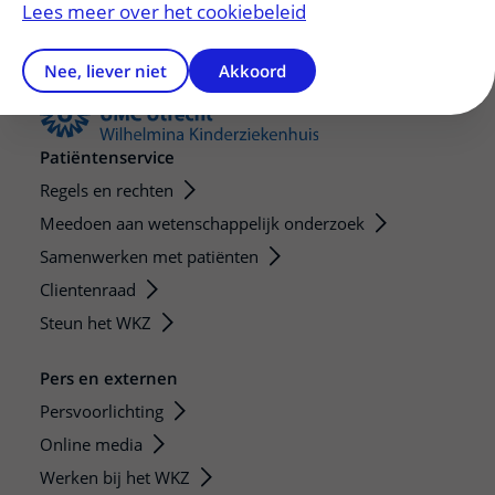
Lees meer over het cookiebeleid
Nee, liever niet
Akkoord
Patiëntenservice
Regels en rechten
Meedoen aan wetenschappelijk onderzoek
Samenwerken met patiënten
Clientenraad
Steun het WKZ
Pers en externen
Persvoorlichting
Online media
Werken bij het WKZ