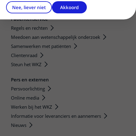
Nee, liever niet
Akkoord
Patiëntenservice
Regels en rechten
Meedoen aan wetenschappelijk onderzoek
Samenwerken met patiënten
Clientenraad
Steun het WKZ
Pers en externen
Persvoorlichting
Online media
Werken bij het WKZ
Informatie voor leveranciers en aannemers
Nieuws