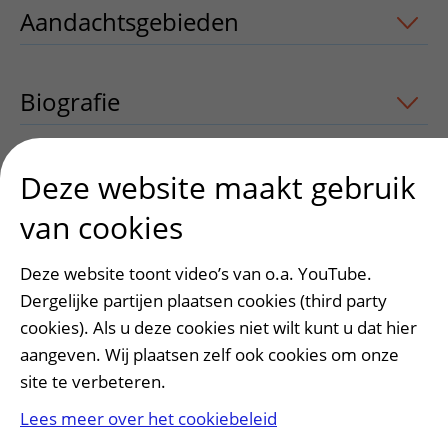
Aandachtsgebieden
uitklapper, klik o
Biografie
Deze website maakt gebruik
Heeft deze informatie u geholpen?
van cookies
Ja
Nee
Deze website toont video’s van o.a. YouTube.
Dergelijke partijen plaatsen cookies (third party
cookies). Als u deze cookies niet wilt kunt u dat hier
aangeven. Wij plaatsen zelf ook cookies om onze
site te verbeteren.
Lees meer over het cookiebeleid