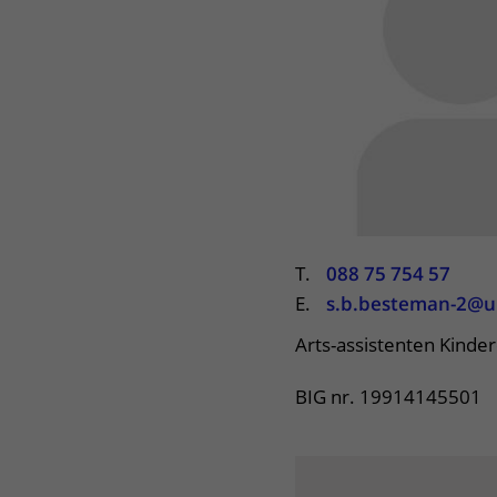
Centra
Onze poliklinieken
Bet
Zorgverleners
Onze verpleegafdelingen
Onze faciliteiten
T.
088 75 754 57
E.
s.b.besteman-2@um
Arts-assistenten Kinde
BIG nr. 19914145501