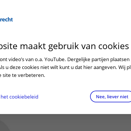
site maakt gebruik van cookies
ontact en route
ersteuning en begeleiding
poed
nt video’s van o.a. YouTube. Dergelijke partijen plaatsen 
, S.B. (Scarlett)
Als u deze cookies niet wilt kunt u dat hier aangeven. Wij p
men met kinderen en ouders
dres en route
 site te verbeteren.
aringen van patiënten
arkeren
e
els en rechten
irtuele plattegrond
het cookiebeleid
Nee, liever niet
rgkosten
httijden