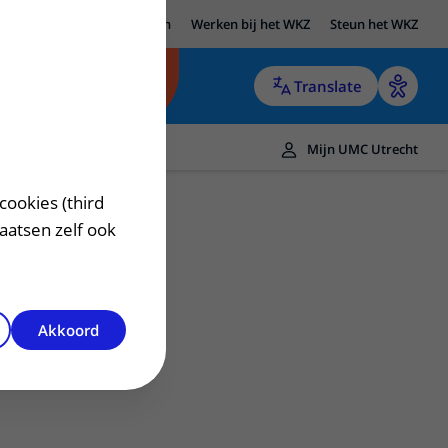
UMC Utrecht
Research
Werken bij het WKZ
Steun het WKZ
Translate
Mijn UMC Utrecht
cookies (third
laatsen zelf ook
Akkoord
Contact