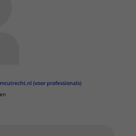
ere zorg door onderzoek
cutrecht.nl (voor professionals)
ren