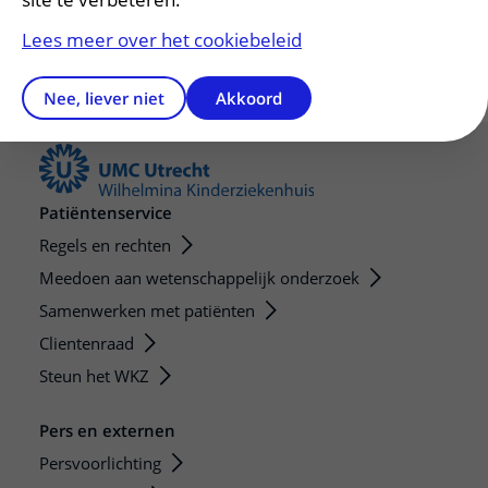
Lees meer over het cookiebeleid
Nee, liever niet
Akkoord
Patiëntenservice
Regels en rechten
Meedoen aan wetenschappelijk onderzoek
Samenwerken met patiënten
Clientenraad
Steun het WKZ
Pers en externen
Persvoorlichting