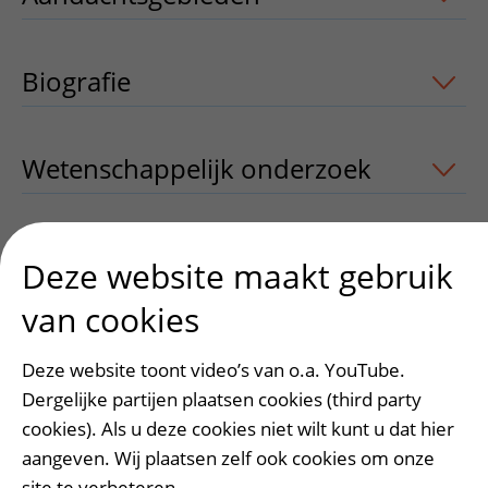
Biografie
Wetenschappelijk onderzoek
uitklappe
Publicaties
uitklapper, klik om te open
Deze website maakt gebruik
van cookies
Deze website toont video’s van o.a. YouTube.
Heeft deze informatie u geholpen?
Dergelijke partijen plaatsen cookies (third party
Ja
Nee
cookies). Als u deze cookies niet wilt kunt u dat hier
aangeven. Wij plaatsen zelf ook cookies om onze
site te verbeteren.