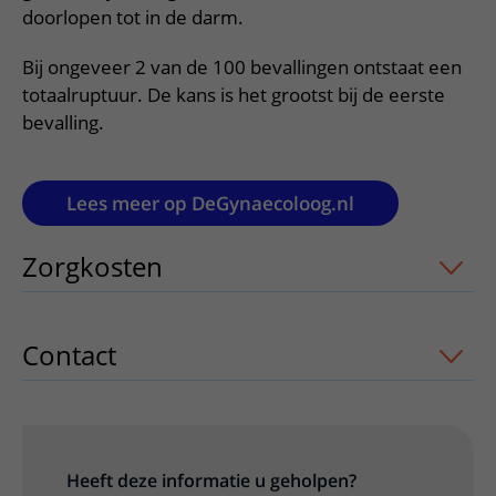
Verpleegafdelingen
Ik ben zwanger of net bevallen
doorlopen tot in de darm.
De organisatie
Parkeren
Research
Centra
Onze poliklinieken
Werken in het WKZ
Virtuele plattegrond
Bij ongeveer 2 van de 100 bevallingen ontstaat een
Werken bij het WKZ
Zorgverleners
Onze verpleegafdelingen
totaalruptuur. De kans is het grootst bij de eerste
Onze Foundation
bevalling.
Steun het WKZ
Onze faciliteiten
Ondersteuning en begeleiding
Lees meer op DeGynaecoloog.nl
Samen met kinderen en ouders
Ervaringen van patiënten
Zorgkosten
uitklapper, klik om te ope
Regels en rechten
Zorgkosten
Contact
uitklapper, klik om te openen
Wachttijden
Betere zorg door onderzoek
Heeft deze informatie u geholpen?