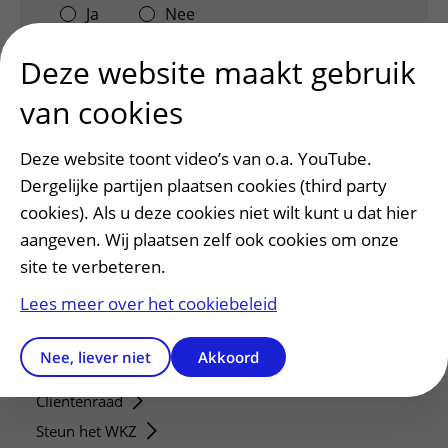
Ja
Nee
Deze website maakt gebruik
van cookies
Deze website toont video’s van o.a. YouTube.
Dergelijke partijen plaatsen cookies (third party
cookies). Als u deze cookies niet wilt kunt u dat hier
aangeven. Wij plaatsen zelf ook cookies om onze
site te verbeteren.
Patiëntenservice
Lees meer over het cookiebeleid
Regels en rechten
Meedoen aan wetenschappelijk onderzoek
Nee, liever niet
Akkoord
Samenwerken met patiënten
Clientenraad
Steun het WKZ