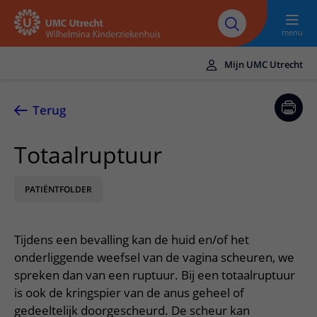
Naar hoofdinhoud
UMC
Werken bij het
Steun het
Research
Utrecht
WKZ
WKZ
menu
Mijn UMC Utrecht
Translate
UMC Utrecht
Terug
Home
Totaalruptuur
Onze zorg
PATIËNTFOLDER
Ziektebeelden
Voor patiënten
Onderzoeken
Ik heb een afspraak op de polikliniek
Over het WKZ
Tijdens een bevalling kan de huid en/of het
Behandelingen
Uw kind voorbereiden
Over ons
Contact en route
onderliggende weefsel van de vagina scheuren, we
Specialismen
Mijn kind heeft een (dag)opname
spreken dan van een ruptuur. Bij een totaalruptuur
Samenwerking
Spoed
Meer UMC Utrecht
is ook de kringspier van de anus geheel of
Poliklinieken
Mijn kind ligt op de IC
Historie WKZ
Adres en route
gedeeltelijk doorgescheurd. De scheur kan
UMC Utrecht