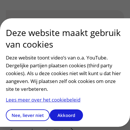
Heeft deze informatie u geholpen?
Deze website maakt gebruik
Ja
Nee
van cookies
Deze website toont video’s van o.a. YouTube.
Dergelijke partijen plaatsen cookies (third party
cookies). Als u deze cookies niet wilt kunt u dat hier
aangeven. Wij plaatsen zelf ook cookies om onze
site te verbeteren.
Lees meer over het cookiebeleid
Patiëntenservice
Regels en rechten
Nee, liever niet
Akkoord
Meedoen aan wetenschappelijk onderzoek