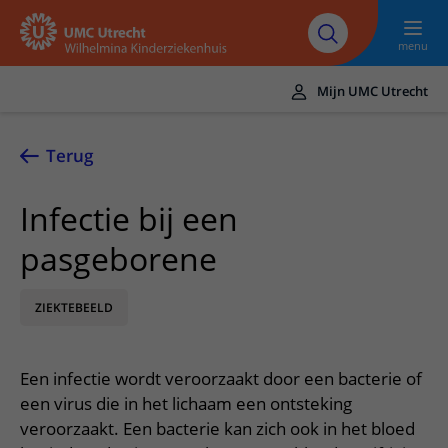
Naar hoofdinhoud
UMC
Werken bij het
Steun het
Research
Utrecht
WKZ
WKZ
menu
Mijn UMC Utrecht
Translate
UMC Utrecht
Terug
Home
Infectie bij een
Onze zorg
pasgeborene
Ziektebeelden
Voor patiënten
Onderzoeken
ZIEKTEBEELD
Ik heb een afspraak op de polikliniek
Over het WKZ
Behandelingen
Uw kind voorbereiden
Over ons
Contact en route
Een infectie wordt veroorzaakt door een bacterie of
Specialismen
Mijn kind heeft een (dag)opname
Samenwerking
Spoed
een virus die in het lichaam een ontsteking
Meer UMC Utrecht
Poliklinieken
Mijn kind ligt op de IC
veroorzaakt. Een bacterie kan zich ook in het bloed
Historie WKZ
Adres en route
UMC Utrecht