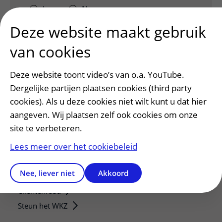
Ja
Nee
Deze website maakt gebruik
van cookies
Deze website toont video’s van o.a. YouTube.
Dergelijke partijen plaatsen cookies (third party
cookies). Als u deze cookies niet wilt kunt u dat hier
aangeven. Wij plaatsen zelf ook cookies om onze
site te verbeteren.
Patiëntenservice
Lees meer over het cookiebeleid
Regels en rechten
Meedoen aan wetenschappelijk onderzoek
Nee, liever niet
Akkoord
Samenwerken met patiënten
Clientenraad
Steun het WKZ