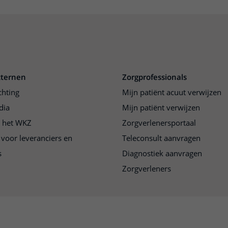
xternen
Zorgprofessionals
chting
Mijn patiënt acuut verwijzen
dia
Mijn patiënt verwijzen
j het WKZ
Zorgverlenersportaal
 voor leveranciers en
Teleconsult aanvragen
s
Diagnostiek aanvragen
Zorgverleners