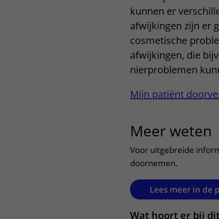
kunnen er verschill
Centra
Onze poliklinieken
Bet
afwijkingen zijn er
Zorgverleners
Onze verpleegafdelingen
cosmetische problem
afwijkingen, die bij
Onze faciliteiten
nierproblemen kun
Mijn patiënt doorve
Meer weten
u
Voor uitgebreide inform
doornemen.
Lees meer in de 
Wat hoort er bij di