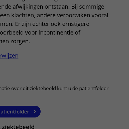
ende afwijkingen ontstaan. Bij sommige
ere zorg door onderzoek
 geen klachten, andere veroorzaken vooral
en. Er zijn echter ook ernstigere
voorbeeld voor incontinentie of
nen zorgen.
rwijzen
itklapper, klik om te openen
atie over dit ziektebeeld kunt u de patiëntfolder
patiëntfolder
t ziektebeeld