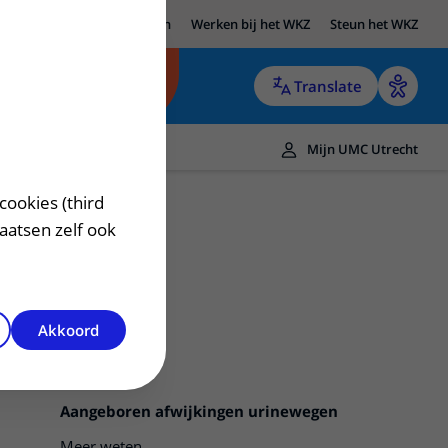
UMC Utrecht
Research
Werken bij het WKZ
Steun het WKZ
Translate
Mijn UMC Utrecht
cookies (third
laatsen zelf ook
Akkoord
Aangeboren afwijkingen urinewegen
Meer weten