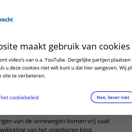
site maakt gebruik van cookies
ontact en route
ersteuning en begeleiding
poed
nt video’s van o.a. YouTube. Dergelijke partijen plaatsen 
ren afwijkingen
Als u deze cookies niet wilt kunt u dat hier aangeven. Wij p
men met kinderen en ouders
dres en route
 site te verbeteren.
egen
aringen van patiënten
arkeren
els en rechten
irtuele plattegrond
het cookiebeleid
Nee, liever niet
rgkosten
ngen van de urinewegen komen vrij vaak
httijden
twikkeling van het ongeboren kind