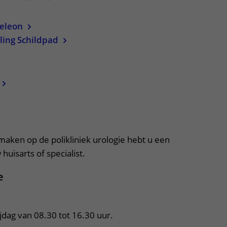
eleon
ling Schildpad
apper, klik om te openen
 maken op de polikliniek urologie hebt u een
huisarts of specialist.
e
jdag van 08.30 tot 16.30 uur.