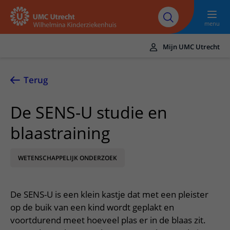
Naar hoofdinhoud
UMC
Werken bij het
Steun het
Research
Utrecht
WKZ
WKZ
menu
Mijn UMC Utrecht
Translate
UMC Utrecht
Terug
Home
De SENS-U studie en
Onze zorg
blaastraining
Ziektebeelden
Voor patiënten
Onderzoeken
WETENSCHAPPELIJK ONDERZOEK
Ik heb een afspraak op de polikliniek
Over het WKZ
Behandelingen
Uw kind voorbereiden
Over ons
Contact en route
De SENS-U is een klein kastje dat met een pleister
Specialismen
Mijn kind heeft een (dag)opname
Samenwerking
Spoed
op de buik van een kind wordt geplakt en
Meer UMC Utrecht
Poliklinieken
Mijn kind ligt op de IC
voortdurend meet hoeveel plas er in de blaas zit.
Historie WKZ
Adres en route
UMC Utrecht