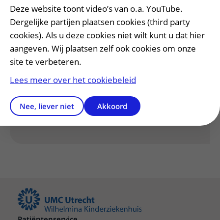
Deze website toont video’s van o.a. YouTube.
Contact en vragen
uitklapper, klik om 
Dergelijke partijen plaatsen cookies (third party
cookies). Als u deze cookies niet wilt kunt u dat hier
aangeven. Wij plaatsen zelf ook cookies om onze
site te verbeteren.
Heeft deze informatie u geholpen?
Lees meer over het cookiebeleid
Ja
Nee
Nee, liever niet
Akkoord
Patiëntenservice