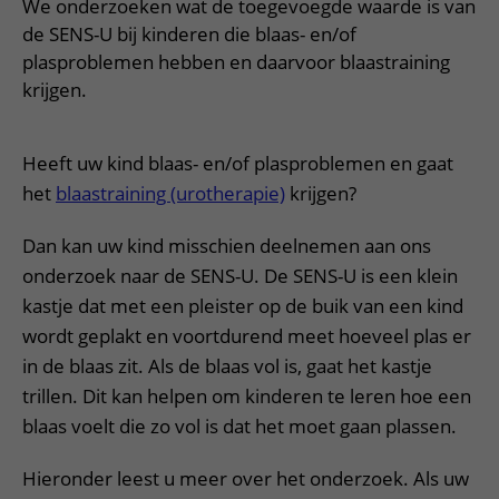
Verpleegafdelingen
We onderzoeken wat de toegevoegde waarde is van
Ik ben zwanger of net bevallen
De organisatie
Parkeren
de SENS-U bij kinderen die blaas- en/of
Research
Centra
Onze poliklinieken
Werken in het WKZ
plasproblemen hebben en daarvoor blaastraining
Virtuele plattegrond
Werken bij het WKZ
Zorgverleners
krijgen.
Onze verpleegafdelingen
Onze Foundation
Steun het WKZ
Onze faciliteiten
Heeft uw kind blaas- en/of plasproblemen en gaat
Ondersteuning en begeleiding
het
blaastraining (urotherapie)
krijgen?
Samen met kinderen en ouders
Dan kan uw kind misschien deelnemen aan ons
Ervaringen van patiënten
onderzoek naar de SENS-U. De SENS-U is een klein
Regels en rechten
kastje dat met een pleister op de buik van een kind
Zorgkosten
wordt geplakt en voortdurend meet hoeveel plas er
in de blaas zit. Als de blaas vol is, gaat het kastje
Wachttijden
trillen. Dit kan helpen om kinderen te leren hoe een
Betere zorg door onderzoek
blaas voelt die zo vol is dat het moet gaan plassen.
Hieronder leest u meer over het onderzoek. Als uw