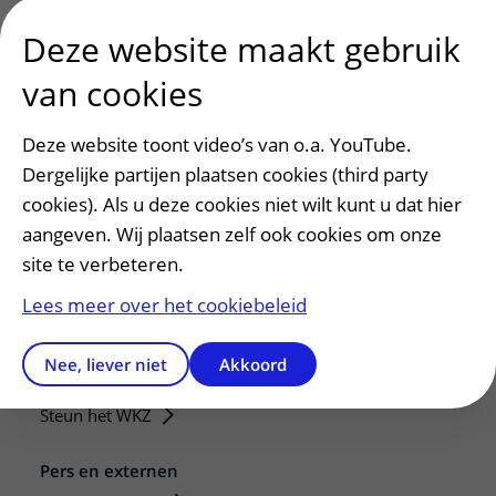
Deze website maakt gebruik
van cookies
Deze website toont video’s van o.a. YouTube.
Dergelijke partijen plaatsen cookies (third party
cookies). Als u deze cookies niet wilt kunt u dat hier
aangeven. Wij plaatsen zelf ook cookies om onze
Patiëntenservice
site te verbeteren.
Regels en rechten
Lees meer over het cookiebeleid
Meedoen aan wetenschappelijk onderzoek
Samenwerken met patiënten
Nee, liever niet
Akkoord
Clientenraad
Steun het WKZ
Pers en externen