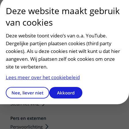
Deze website maakt gebruik
van cookies
Deze website toont video’s van o.a. YouTube.
Dergelijke partijen plaatsen cookies (third party
cookies). Als u deze cookies niet wilt kunt u dat hier
aangeven. Wij plaatsen zelf ook cookies om onze
Patiëntenservice
site te verbeteren.
Regels en rechten
Lees meer over het cookiebeleid
Meedoen aan wetenschappelijk onderzoek
Samenwerken met patiënten
Nee, liever niet
Akkoord
Clientenraad
Steun het WKZ
Pers en externen
Persvoorlichting