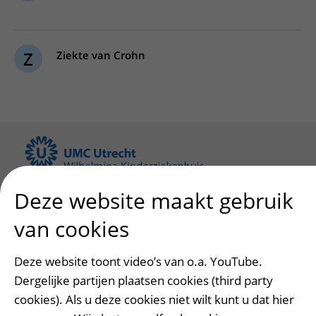
Verpleegafdelingen
Ik ben zwanger of net bevallen
De organisatie
Parkeren
Research
Centra
Onze poliklinieken
Werken in het WKZ
Virtuele plattegrond
Werken bij het WKZ
Zorgverleners
Z
Ziekte van Crohn
Onze verpleegafdelingen
Onze Foundation
Steun het WKZ
Onze faciliteiten
Ondersteuning en begeleiding
Samen met kinderen en ouders
Ervaringen van patiënten
Patiëntenservice
Regels en rechten
Deze website maakt gebruik
Regels en rechten
Zorgkosten
van cookies
Meedoen aan wetenschappelijk onderzoek
Wachttijden
Samenwerken met patiënten
Deze website toont video’s van o.a. YouTube.
Betere zorg door onderzoek
Clientenraad
Dergelijke partijen plaatsen cookies (third party
Steun het WKZ
cookies). Als u deze cookies niet wilt kunt u dat hier