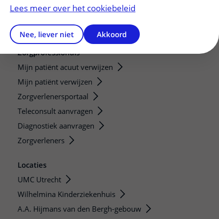
Lees meer over het cookiebeleid
Informatie voor leveranciers en aannemers
Nieuws
Nee, liever niet
Akkoord
Zorgprofessionals
Mijn patiënt acuut verwijzen
Mijn patiënt verwijzen
Zorgverlenersportaal
Teleconsult aanvragen
Diagnostiek aanvragen
Zorgverleners
Locaties
UMC Utrecht
Wilhelmina Kinderziekenhuis
A.A. Hijmans van den Bergh-gebouw