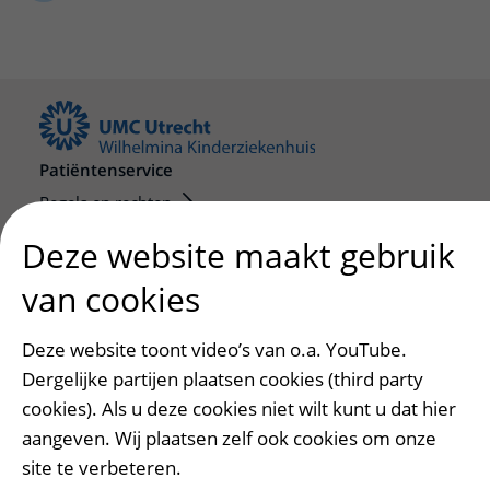
Verpleegafdelingen
Ik ben zwanger of net bevallen
De organisatie
Parkeren
Research
Centra
Onze poliklinieken
Werken in het WKZ
Virtuele plattegrond
Werken bij het WKZ
Zorgverleners
Onze verpleegafdelingen
Onze Foundation
Steun het WKZ
Onze faciliteiten
Ondersteuning en begeleiding
Patiëntenservice
Regels en rechten
Samen met kinderen en ouders
Meedoen aan wetenschappelijk onderzoek
Deze website maakt gebruik
Ervaringen van patiënten
Samenwerken met patiënten
Regels en rechten
van cookies
Clientenraad
Zorgkosten
Steun het WKZ
Deze website toont video’s van o.a. YouTube.
Wachttijden
Dergelijke partijen plaatsen cookies (third party
Pers en externen
Betere zorg door onderzoek
cookies). Als u deze cookies niet wilt kunt u dat hier
Persvoorlichting
aangeven. Wij plaatsen zelf ook cookies om onze
Online media
site te verbeteren.
Werken bij het WKZ