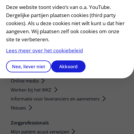
Patiëntenservice
Deze website toont video’s van o.a. YouTube.
Regels en rechten
Dergelijke partijen plaatsen cookies (third party
Meedoen aan wetenschappelijk onderzoek
cookies). Als u deze cookies niet wilt kunt u dat hier
Samenwerken met patiënten
aangeven. Wij plaatsen zelf ook cookies om onze
site te verbeteren.
Clientenraad
Steun het WKZ
Lees meer over het cookiebeleid
Pers en externen
Nee, liever niet
Akkoord
Persvoorlichting
Online media
Werken bij het WKZ
Informatie voor leveranciers en aannemers
Nieuws
Zorgprofessionals
Mijn patiënt acuut verwijzen