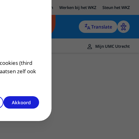
UMC Utrecht
Research
Werken bij het WKZ
Steun het WKZ
Translate
Mijn UMC Utrecht
cookies (third
laatsen zelf ook
Akkoord