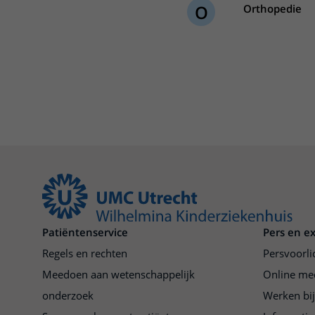
O
Orthopedie
Centra
Onze poliklinieken
Bet
Zorgverleners
Onze verpleegafdelingen
Onze faciliteiten
Patiëntenservice
Pers en e
Regels en rechten
Persvoorli
Meedoen aan wetenschappelijk
Online me
onderzoek
Werken bi