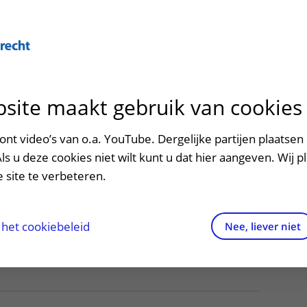
site maakt gebruik van cookies
ontact en route
ersteuning en begeleiding
poed
nt video’s van o.a. YouTube. Dergelijke partijen plaatsen 
ieken
Als u deze cookies niet wilt kunt u dat hier aangeven. Wij p
men met kinderen en ouders
dres en route
 site te verbeteren.
aringen van patiënten
arkeren
els en rechten
irtuele plattegrond
het cookiebeleid
Nee, liever niet
rgkosten
httijden