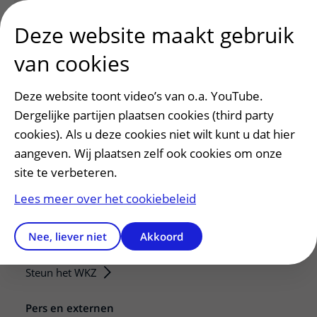
Deze website maakt gebruik
van cookies
Deze website toont video’s van o.a. YouTube.
Dergelijke partijen plaatsen cookies (third party
cookies). Als u deze cookies niet wilt kunt u dat hier
aangeven. Wij plaatsen zelf ook cookies om onze
Patiëntenservice
site te verbeteren.
Regels en rechten
Lees meer over het cookiebeleid
Meedoen aan wetenschappelijk onderzoek
Samenwerken met patiënten
Nee, liever niet
Akkoord
Clientenraad
Steun het WKZ
Pers en externen