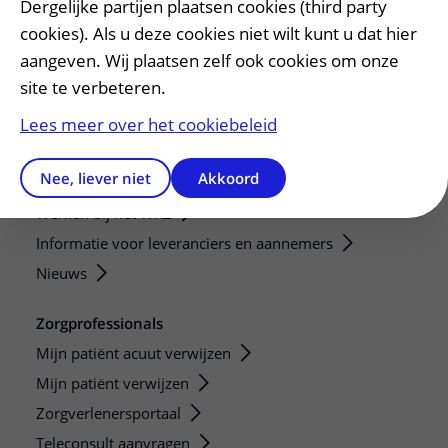
Dergelijke partijen plaatsen cookies (third party
Samenwerken met patiënten
cookies). Als u deze cookies niet wilt kunt u dat hier
Clientenraad
aangeven. Wij plaatsen zelf ook cookies om onze
Steun het WKZ
site te verbeteren.
Lees meer over het cookiebeleid
Pers en externen
Persvoorlichting
Nee, liever niet
Akkoord
Online media
Werken bij het WKZ
Informatie voor leveranciers en aannemers
Nieuws
Zorgprofessionals
Mijn patiënt acuut verwijzen
Mijn patiënt verwijzen
Zorgverlenersportaal
Teleconsult aanvragen