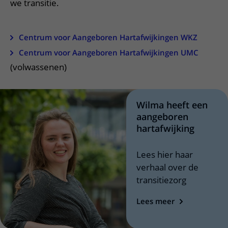
Verpleegafdelingen
we transitie.
Ik ben zwanger of net bevallen
De organisatie
Parkeren
Research
Centra
Onze poliklinieken
Werken in het WKZ
Virtuele plattegrond
Centrum voor Aangeboren Hartafwijkingen WKZ
Werken bij het WKZ
Zorgverleners
Onze verpleegafdelingen
Onze Foundation
Centrum voor Aangeboren Hartafwijkingen UMC
Steun het WKZ
Onze faciliteiten
(volwassenen)
Ondersteuning en begeleiding
Samen met kinderen en ouders
Wilma heeft een
Ervaringen van patiënten
aangeboren
hartafwijking
Regels en rechten
Zorgkosten
Lees hier haar
verhaal over de
Wachttijden
transitiezorg
Betere zorg door onderzoek
Lees meer