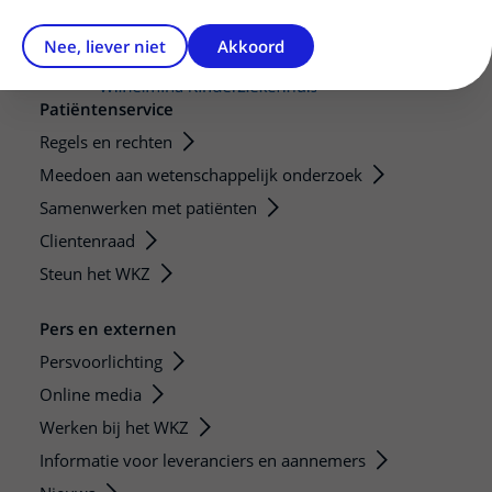
Nee, liever niet
Akkoord
Patiëntenservice
Regels en rechten
Meedoen aan wetenschappelijk onderzoek
Samenwerken met patiënten
Clientenraad
Steun het WKZ
Pers en externen
Persvoorlichting
Online media
Werken bij het WKZ
Informatie voor leveranciers en aannemers