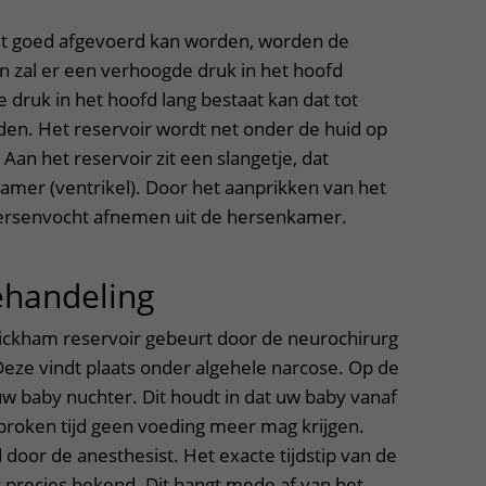
ere zorg door onderzoek
et goed afgevoerd kan worden, worden de
 zal er een verhoogde druk in het hoofd
 druk in het hoofd lang bestaat kan dat tot
den. Het reservoir wordt net onder de huid op
Aan het reservoir zit een slangetje, dat
amer (ventrikel). Door het aanprikken van het
ersenvocht afnemen uit de hersenkamer.
ehandeling
uitklapper, klik om t
ickham reservoir gebeurt door de neurochirurg
eze vindt plaats onder algehele narcose. Op de
uw baby nuchter. Dit houdt in dat uw baby vanaf
proken tijd geen voeding meer mag krijgen.
 door de anesthesist. Het exacte tijdstip van de
t precies bekend. Dit hangt mede af van het