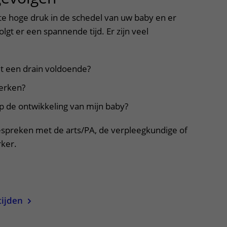
 te hoge druk in de schedel van uw baby en er
olgt er een spannende tijd. Er zijn veel
t een drain voldoende?
werken?
op de ontwikkeling van mijn baby?
espreken met de arts/PA, de verpleegkundige of
ker.
uitklapper, klik om te openen
tijden