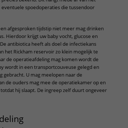
eventuele spoedoperaties die tussendoor
n afgesproken tijdstip niet meer mag drinken
us. Hierdoor krijgt uw baby vocht, glucose en
De antibiotica heeft als doel de infectiekans
n het Rickham reservoir zo klein mogelijk te
aar de operatieafdeling mag komen wordt de
by wordt in een transportcouveuse gelegd en
ng gebracht. U mag meelopen naar de
 van de ouders mag mee de operatiekamer op en
 totdat hij slaapt. De ingreep zelf duurt ongeveer
deling
uitklapper, klik om te op