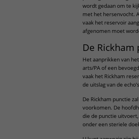
wordt gedaan om te ki
met het hersenvocht. A
vaak het reservoir aan
afgenomen moet word
De Rickham 
Het aanprikken van he
arts/PA of een bevoegd
vaak het Rickham reserv
de uitslag van de echo’s
De Rickham punctie zal
voorkomen. De hoofdhu
die de punctie uitvoert
onder een steriele doek
U kunt aanwezig zijn bi