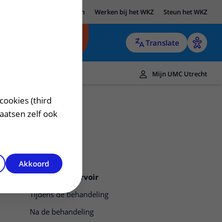
UMC Utrecht
Research
Werken bij het WKZ
Steun het WKZ
Translate
Mijn UMC Utrecht
cookies (third
laatsen zelf ook
Akkoord
Rickham reservoir
Tijdens de behandeling
Na de behandeling