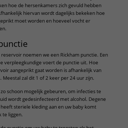
jken hoe de hersenkamers zich gevuld hebben
fhankelijk hiervan wordt dagelijks bekeken hoe
geprikt moet worden en hoeveel vocht er
en.
punctie
t reservoir noemen we een Rickham punctie. Een
e verpleegkundige voert de punctie uit. Hoe
oir aangeprikt gaat worden is afhankelijk van
. Meestal zal dit 1 of 2 keer per 24 uur zijn.
 zo schoon mogelijk gebeuren, om infecties te
id wordt gedesinfecteerd met alcohol. Degene
, heeft steriele kleding aan en uw baby komt
 te liggen.
j de punctie om uw baby te troosten als het