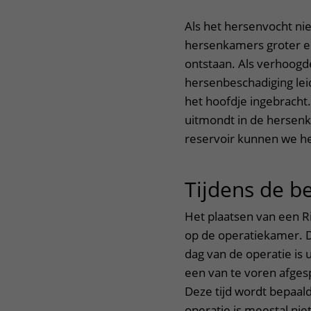
Centra
Onze poliklinieken
Bet
Als het hersenvocht ni
hersenkamers groter en
Zorgverleners
Onze verpleegafdelingen
ontstaan. Als verhoogde
hersenbeschadiging lei
Onze faciliteiten
het hoofdje ingebracht. 
uitmondt in de hersenk
reservoir kunnen we h
Tijdens de b
Het plaatsen van een R
op de operatiekamer. D
dag van de operatie is 
een van te voren afges
Deze tijd wordt bepaald
operatie is meestal nie