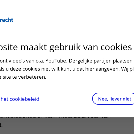
site maakt gebruik van cookies
ontact en route
ersteuning en begeleiding
poed
nt video’s van o.a. YouTube. Dergelijke partijen plaatsen 
 reservoir
Als u deze cookies niet wilt kunt u dat hier aangeven. Wij p
men met kinderen en ouders
dres en route
 site te verbeteren.
aringen van patiënten
arkeren
els en rechten
irtuele plattegrond
het cookiebeleid
Nee, liever niet
atst een Rickham reservoir bij uw baby
rgkosten
n onvoldoende of verminderde afvoer van
.
httijden