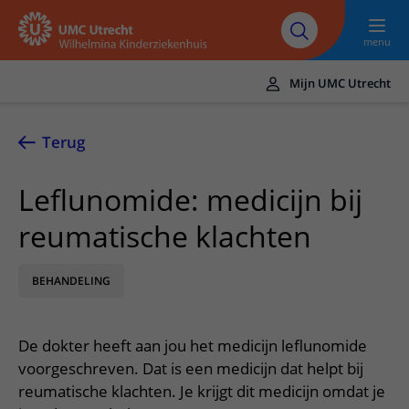
Naar hoofdinhoud
UMC
Werken bij het
Steun het
Research
Utrecht
WKZ
WKZ
menu
Mijn UMC Utrecht
Translate
UMC Utrecht
Terug
Home
Leflunomide: medicijn bij
Onze zorg
reumatische klachten
Ziektebeelden
Voor patiënten
Onderzoeken
BEHANDELING
Ik heb een afspraak op de polikliniek
Over het WKZ
Behandelingen
Uw kind voorbereiden
Over ons
Contact en route
De dokter heeft aan jou het medicijn leflunomide
Specialismen
Mijn kind heeft een (dag)opname
Samenwerking
Spoed
voorgeschreven. Dat is een medicijn dat helpt bij
Meer UMC Utrecht
Poliklinieken
Mijn kind ligt op de IC
reumatische klachten. Je krijgt dit medicijn omdat je
Historie WKZ
Adres en route
UMC Utrecht