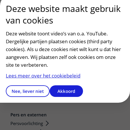
Deze website maakt gebruik
van cookies
Deze website toont video’s van o.a. YouTube.
Dergelijke partijen plaatsen cookies (third party
cookies). Als u deze cookies niet wilt kunt u dat hier
aangeven. Wij plaatsen zelf ook cookies om onze
Patiëntenservice
site te verbeteren.
Regels en rechten
Meedoen aan wetenschappelijk onderzoek
Lees meer over het cookiebeleid
Samenwerken met patiënten
Nee, liever niet
Akkoord
Clientenraad
Steun het WKZ
Pers en externen
Persvoorlichting