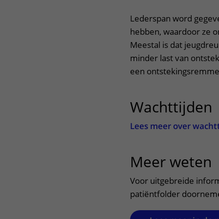
Centra
Onze poliklinieken
Bet
Lederspan word gegeve
hebben, waardoor ze on
Zorgverleners
Onze verpleegafdelingen
Meestal is dat jeugdre
minder last van ontstek
Onze faciliteiten
een ontstekingsremme
Wachttijden
Lees meer over wacht
Meer weten
u
Voor uitgebreide infor
patiëntfolder doornem