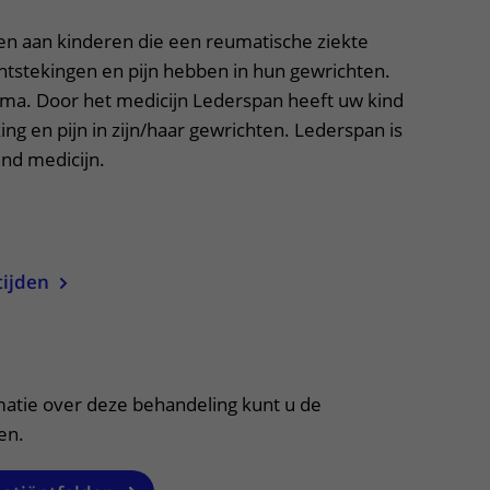
ere zorg door onderzoek
n aan kinderen die een reumatische ziekte
tstekingen en pijn hebben in hun gewrichten.
uma. Door het medicijn Lederspan heeft uw kind
ing en pijn in zijn/haar gewrichten. Lederspan is
nd medicijn.
uitklapper, klik om te openen
tijden
itklapper, klik om te openen
matie over deze behandeling kunt u de
en.