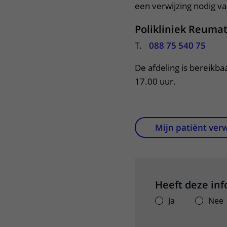
een verwijzing nodig van
Polikliniek Reumat
T.
088 75 540 75
De afdeling is bereikba
17.00 uur. 
Mijn patiënt ver
Heeft deze in
Ja
Nee