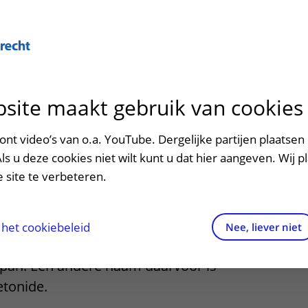
site maakt gebruik van cookies
ontact en route
ersteuning en begeleiding
poed
nt video’s van o.a. YouTube. Dergelijke partijen plaatsen 
an (nazorg)
Als u deze cookies niet wilt kunt u dat hier aangeven. Wij p
men met kinderen en ouders
dres en route
 site te verbeteren.
aringen van patiënten
arkeren
els en rechten
irtuele plattegrond
het cookiebeleid
Nee, liever niet
s ziekenhuis voor een behandeling met
rgkosten
span. Een andere naam daarvoor is
tonide.
httijden