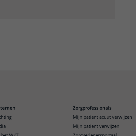
xternen
Zorgprofessionals
chting
Mijn patiënt acuut verwijzen
dia
Mijn patiënt verwijzen
j het WKZ
Zorgverlenersportaal