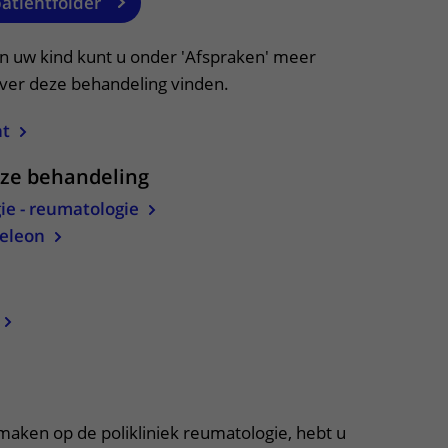
patiëntfolder
an uw kind kunt u onder 'Afspraken' meer
over deze behandeling vinden.
ht
eze behandeling
ie - reumatologie
eleon
apper, klik om te openen
 maken op de polikliniek reumatologie, hebt u