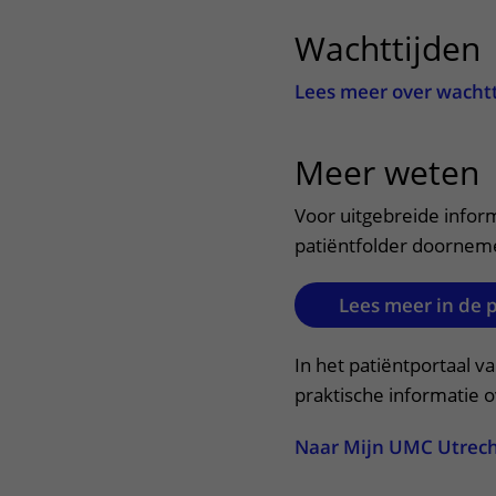
Centra
Onze poliklinieken
Bet
Wachttijden
Zorgverleners
Onze verpleegafdelingen
Lees meer over wacht
Onze faciliteiten
Meer weten
u
Voor uitgebreide infor
patiëntfolder doornem
Lees meer in de 
In het patiëntportaal v
praktische informatie 
Naar Mijn UMC Utrec