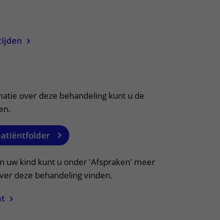
ere zorg door onderzoek
uitklapper, klik om te openen
tijden
itklapper, klik om te openen
matie over deze behandeling kunt u de
en.
patiëntfolder
an uw kind kunt u onder 'Afspraken' meer
over deze behandeling vinden.
ht