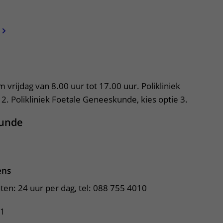
apper, klik om te openen
vrijdag van 8.00 uur tot 17.00 uur. Polikliniek
 2. Polikliniek Foetale Geneeskunde, kies optie 3.
kunde
ens
ten: 24 uur per dag, tel: 088 755 4010
 1