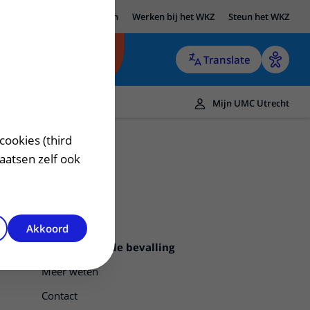
UMC Utrecht
Research
Werken bij het WKZ
Steun het WKZ
Translate
Mijn UMC Utrecht
cookies (third
laatsen zelf ook
Akkoord
Inleiden van de bevalling
Meer weten
Contact