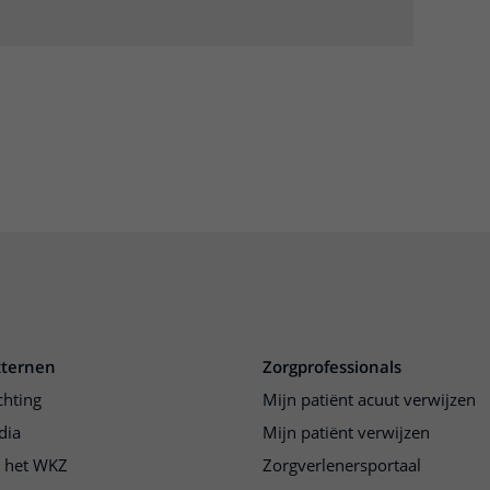
xternen
Zorgprofessionals
chting
Mijn patiënt acuut verwijzen
dia
Mijn patiënt verwijzen
j het WKZ
Zorgverlenersportaal