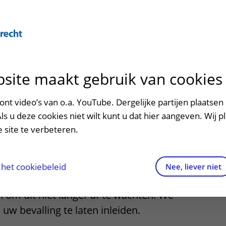
site maakt gebruik van cookies
ontact en route
ersteuning en begeleiding
poed
nt video’s van o.a. YouTube. Dergelijke partijen plaatsen 
 van de bevalling
Als u deze cookies niet wilt kunt u dat hier aangeven. Wij p
men met kinderen en ouders
dres en route
 site te verbeteren.
aringen van patiënten
arkeren
els en rechten
irtuele plattegrond
het cookiebeleid
Nee, liever niet
komt uw bevalling spontaan op gang. Er
rgkosten
 om dit niet langer af te wachten. We
uw bevalling te laten inleiden.
httijden