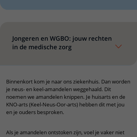
Verpleegafdelingen
Ik ben zwanger of net bevallen
De organisatie
Parkeren
Research
Centra
Onze poliklinieken
Werken in het WKZ
Virtuele plattegrond
Werken bij het WKZ
Zorgverleners
Onze verpleegafdelingen
Onze Foundation
Steun het WKZ
Onze faciliteiten
Jongeren en WGBO: jouw rechten
in de medische zorg
Ondersteuning en begeleiding
Samen met kinderen en ouders
Ervaringen van patiënten
Regels en rechten
Binnenkort kom je naar ons ziekenhuis. Dan worden
je neus- en keel-amandelen weggehaald. Dit
Zorgkosten
noemen we amandelen knippen. Je huisarts en de
Wachttijden
KNO-arts (Keel-Neus-Oor-arts) hebben dit met jou
en je ouders besproken.
Betere zorg door onderzoek
Als je amandelen ontstoken zijn, voel je vaker niet