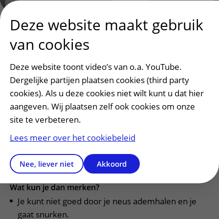
Deze website maakt gebruik
Door je neus en je mond kun je ziekmakers binnen
van cookies
krijgen: bacteriën of virussen die bijvoorbeeld in de
lucht zitten. Je amandelen zijn een soort filters, die
Deze website toont video’s van o.a. YouTube.
de ziekmakers tegenhouden.
Dergelijke partijen plaatsen cookies (third party
Je amandelen horen bij je afweersysteem – zo heet
cookies). Als u deze cookies niet wilt kunt u dat hier
dat. Het zorgt er voor dat je niet van elke bacterie of
aangeven. Wij plaatsen zelf ook cookies om onze
virus ziek wordt.
site te verbeteren.
Lees meer over het cookiebeleid
Als je amandelen goed werken, merk je niet dat je
ze hebt. Maar als ze níét goed werken, worden ze te
Nee, liever niet
Akkoord
groot of ze gaan ontsteken.
Wat kun je dan merken?
Je kunt niet goed door je neus ademhalen en je
gaat snurken.