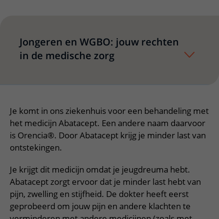
Verpleegafdelingen
Ik ben zwanger of net bevallen
De organisatie
Parkeren
Research
Centra
Onze poliklinieken
Werken in het WKZ
Virtuele plattegrond
Werken bij het WKZ
Zorgverleners
Onze verpleegafdelingen
Jongeren en WGBO: jouw rechten
Onze Foundation
in de medische zorg
Steun het WKZ
Onze faciliteiten
Ondersteuning en begeleiding
Samen met kinderen en ouders
Je komt in ons ziekenhuis voor een behandeling met
Ervaringen van patiënten
het medicijn Abatacept. Een andere naam daarvoor
Regels en rechten
is Orencia®. Door Abatacept krijg je minder last van
Zorgkosten
ontstekingen.
Wachttijden
Je krijgt dit medicijn omdat je jeugdreuma hebt.
Betere zorg door onderzoek
Abatacept zorgt ervoor dat je minder last hebt van
pijn, zwelling en stijfheid. De dokter heeft eerst
geprobeerd om jouw pijn en andere klachten te
verminderen met andere medicijnen (zoals met