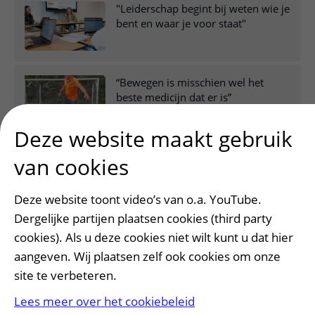
"Leiderschap begint bij weten wie je
bent en waar je voor staat"
“Bewegen is misschien wel het
beste medicijn dat er is”
Deze website maakt gebruik
Waarom bepaalt je postcode hoe
van cookies
gezond je bent?
Deze website toont video’s van o.a. YouTube.
Dergelijke partijen plaatsen cookies (third party
cookies). Als u deze cookies niet wilt kunt u dat hier
aangeven. Wij plaatsen zelf ook cookies om onze
site te verbeteren.
Lees meer over het cookiebeleid