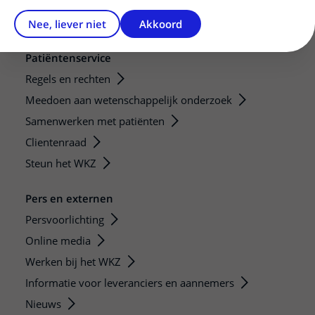
Nee, liever niet
Akkoord
Patiëntenservice
Regels en rechten
Meedoen aan wetenschappelijk onderzoek
Samenwerken met patiënten
Clientenraad
Steun het WKZ
Pers en externen
Persvoorlichting
Online media
Werken bij het WKZ
Informatie voor leveranciers en aannemers
Nieuws