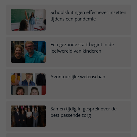
Verpleegafdelingen
Ik ben zwanger of net bevallen
De organisatie
Parkeren
Research
Centra
Schoolsluitingen effectiever inzetten
Onze poliklinieken
Werken in het WKZ
Virtuele plattegrond
tijdens een pandemie
Werken bij het WKZ
Zorgverleners
Onze verpleegafdelingen
Onze Foundation
Steun het WKZ
Onze faciliteiten
Een gezonde start begint in de
Ondersteuning en begeleiding
leefwereld van kinderen
Samen met kinderen en ouders
Ervaringen van patiënten
Avontuurlijke wetenschap
Regels en rechten
Zorgkosten
Wachttijden
Samen tijdig in gesprek over de
Betere zorg door onderzoek
best passende zorg