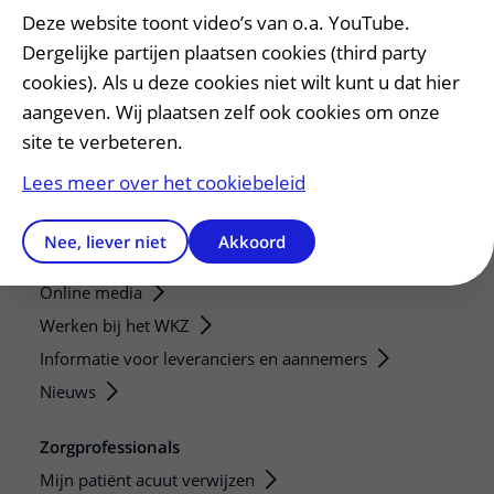
Patiëntenservice
Deze website toont video’s van o.a. YouTube.
Regels en rechten
Dergelijke partijen plaatsen cookies (third party
Meedoen aan wetenschappelijk onderzoek
cookies). Als u deze cookies niet wilt kunt u dat hier
Samenwerken met patiënten
aangeven. Wij plaatsen zelf ook cookies om onze
Clientenraad
site te verbeteren.
Steun het WKZ
Lees meer over het cookiebeleid
Pers en externen
Nee, liever niet
Akkoord
Persvoorlichting
Online media
Werken bij het WKZ
Informatie voor leveranciers en aannemers
Nieuws
Zorgprofessionals
Mijn patiënt acuut verwijzen