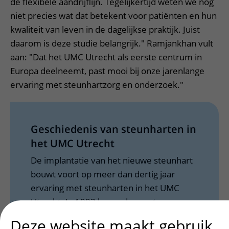
de flexibele aandrijflijn. Tegelijkertijd weten we nog
niet precies wat dat betekent voor patiënten en hun
kwaliteit van leven in de dagelijkse praktijk. Juist
daarom is deze studie belangrijk." Ramjankhan vult
aan: "Dat het UMC Utrecht als eerste centrum in
Europa deelneemt, past mooi bij onze jarenlange
ervaring met steunhartzorg en onderzoek."
Geschiedenis van steunharten in
het UMC Utrecht
De implantatie van het nieuwe steunhart
bouwt voort op meer dan dertig jaar
ervaring met steunharten in het UMC
Utrecht. In 1993 kreeg de eerste
Nederlandse patiënt in Utrecht een
Deze website maakt gebruik