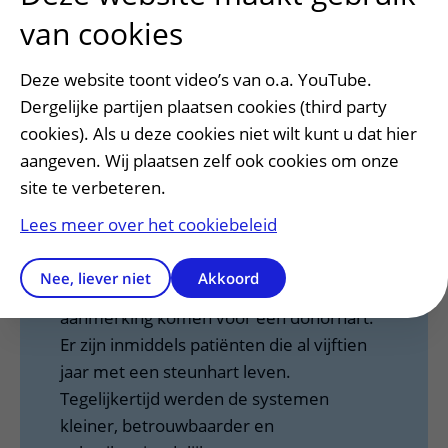
steunhart. Daarmee behoorde het UMC
van cookies
Utrecht tot de pioniers op het gebied van
mechanische ondersteuning van de
Deze website toont video’s van o.a. YouTube.
bloedsomloop in Nederland.
Dergelijke partijen plaatsen cookies (third party
Sindsdien heeft de behandeling een
cookies). Als u deze cookies niet wilt kunt u dat hier
enorme ontwikkeling doorgemaakt. Waar
aangeven. Wij plaatsen zelf ook cookies om onze
steunharten oorspronkelijk vooral
site te verbeteren.
werden ingezet als overbrugging naar een
Lees meer over het cookiebeleid
harttransplantatie
, worden ze
tegenwoordig ook gebruikt als langdurige
Nee, liever niet
Akkoord
behandeling voor patiënten die niet in
aanmerking komen voor een donorhart.
Er zijn inmiddels patiënten die al vijftien
jaar met een steunhart leven.
Tegelijkertijd werden de systemen
kleiner, betrouwbaarder en