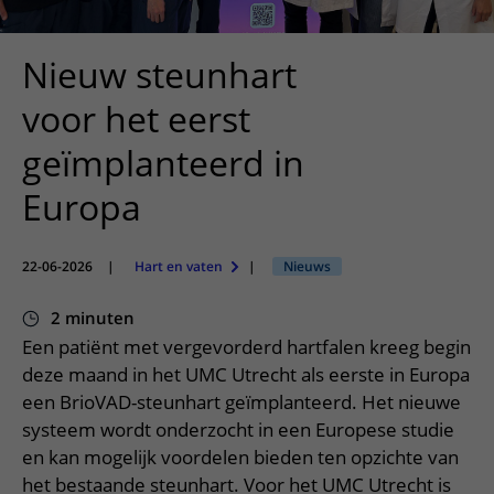
Verpleegafdelingen
Ik ben zwanger of net bevallen
De organisatie
Parkeren
Research
Centra
Onze poliklinieken
Werken in het WKZ
Nieuw steunhart
Virtuele plattegrond
Werken bij het WKZ
Zorgverleners
Onze verpleegafdelingen
Onze Foundation
voor het eerst
Steun het WKZ
Onze faciliteiten
geïmplanteerd in
Ondersteuning en begeleiding
Europa
Samen met kinderen en ouders
Ervaringen van patiënten
22-06-2026
|
Hart en vaten
|
Nieuws
Regels en rechten
2 minuten
Zorgkosten
Een patiënt met vergevorderd hartfalen kreeg begin
Wachttijden
deze maand in het UMC Utrecht als eerste in Europa
een BrioVAD-steunhart geïmplanteerd. Het nieuwe
Betere zorg door onderzoek
systeem wordt onderzocht in een Europese studie
en kan mogelijk voordelen bieden ten opzichte van
het bestaande steunhart. Voor het UMC Utrecht is