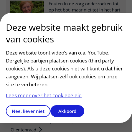
Fouten in de zorg onderzoeken tot
op het bot, maar niet tot in het hart
Deze website maakt gebruik
van cookies
Deze website toont video’s van o.a. YouTube.
Dergelijke partijen plaatsen cookies (third party
cookies). Als u deze cookies niet wilt kunt u dat hier
aangeven. Wij plaatsen zelf ook cookies om onze
site te verbeteren.
Patiëntenservice
Lees meer over het cookiebeleid
Regels en rechten
Nee, liever niet
Akkoord
Meedoen aan wetenschappelijk onderzoek
Samenwerken met patiënten
Clientenraad