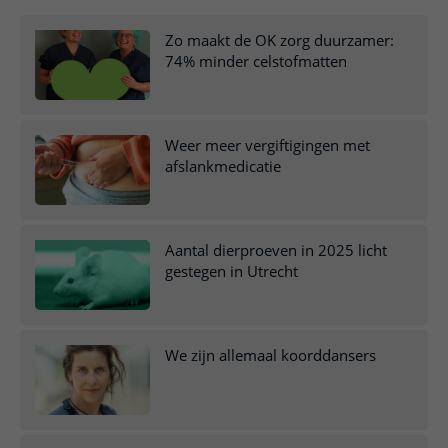
Verpleegafdelingen
Ik ben zwanger of net bevallen
De organisatie
Parkeren
Research
Centra
Zo maakt de OK zorg duurzamer:
Onze poliklinieken
Werken in het WKZ
Virtuele plattegrond
74% minder celstofmatten
Werken bij het WKZ
Zorgverleners
Onze verpleegafdelingen
Onze Foundation
Steun het WKZ
Onze faciliteiten
Weer meer vergiftigingen met
Ondersteuning en begeleiding
afslankmedicatie
Samen met kinderen en ouders
Ervaringen van patiënten
Aantal dierproeven in 2025 licht
Regels en rechten
gestegen in Utrecht
Zorgkosten
Wachttijden
We zijn allemaal koorddansers
Betere zorg door onderzoek